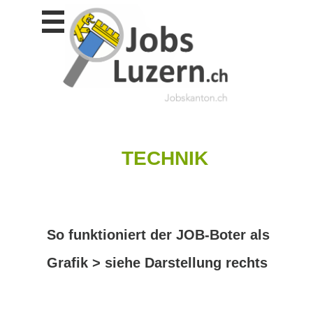
Stellen
finden
Stellen
inserieren
Personalberatungen
Personalberatungen
Tipp's
TECHNIK
WERBUNG
publizieren
JOB-
App's
So funktioniert der JOB-Boter als
Lehrstellen
finden
Grafik > siehe Darstellung rechts
Lehrstellen
gratis
inserieren