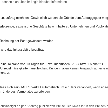
 können sich über ihr Login hierüber informieren.
onsauftrag ablehnen. Gewöhnlich werden die Gründe dem Auftraggegber mitge
hrverletzende, sexistische Geschäfte bzw. Inhalte zu Unternehmen und Publikat
e Rechnung per Post gewünscht werden.
wird das Inkassobüro beauftrag
 eine Toleranz von 10 Tagen für Einzel-Insertionen / ABO bzw. 1 Monat für
d Unregelmässigkeiten ausgleichen. Kunden haben keinen Anspruch auf eine w
leranz.
 dass sich sein JAHRES-ABO automatisch um ein Jahr verlängert, wenn er se
auf Ende des Vormonates zu erfolgen.
lenAnzeiger.ch per Stichtag publizierten Preise. Die MwSt ist in den Preisen 