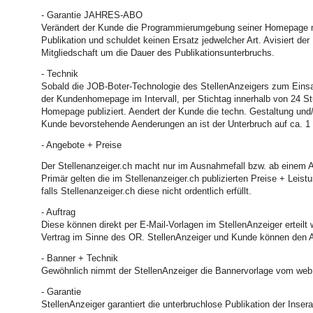
- Garantie JAHRES-ABO
Verändert der Kunde die Programmierumgebung seiner Homepage massg
Publikation und schuldet keinen Ersatz jedwelcher Art. Avisiert de
Mitgliedschaft um die Dauer des Publikationsunterbruchs.
- Technik
Sobald die JOB-Boter-Technologie des StellenAnzeigers zum Einsat
der Kundenhomepage im Intervall, per Stichtag innerhalb von 24 St
Homepage publiziert. Aendert der Kunde die techn. Gestaltung un
Kunde bevorstehende Aenderungen an ist der Unterbruch auf ca. 1 
- Angebote + Preise
Der Stellenanzeiger.ch macht nur im Ausnahmefall bzw. ab einem 
Primär gelten die im Stellenanzeiger.ch publizierten Preise + Lei
falls Stellenanzeiger.ch diese nicht ordentlich erfüllt.
- Auftrag
Diese können direkt per E-Mail-Vorlagen im StellenAnzeiger erteilt 
Vertrag im Sinne des OR. StellenAnzeiger und Kunde können den Au
- Banner + Technik
Gewöhnlich nimmt der StellenAnzeiger die Bannervorlage vom web. 
- Garantie
StellenAnzeiger garantiert die unterbruchlose Publikation der Inse