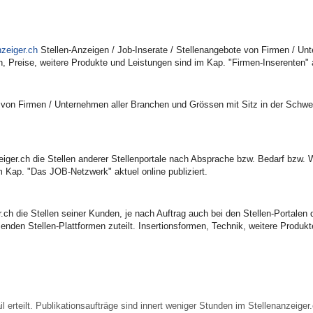
nzeiger.ch
Stellen-Anzeigen / Job-Inserate / Stellenangebote von Firmen / Un
 Preise, weitere Produkte und Leistungen sind im Kap. "Firmen-Inserenten" ak
gen. von Firmen / Unternehmen aller Branchen und Grössen mit Sitz in der Sch
zeiger.ch die Stellen anderer Stellenportale nach Absprache bzw. Bedarf bzw
m Kap. "Das JOB-Netzwerk" aktuel online publiziert.
.ch die Stellen seiner Kunden, je nach Auftrag auch bei den Stellen-Portalen
assenden Stellen-Plattformen zuteilt. Insertionsformen, Technik, weitere Prod
l erteilt. Publikationsaufträge sind innert weniger Stunden im Stellenanzeige