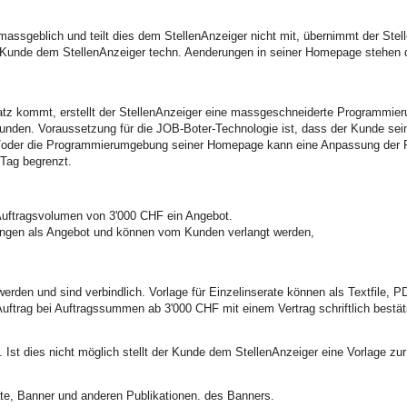
eblich und teilt dies dem StellenAnzeiger nicht mit, übernimmt der StellenA
r Kunde dem StellenAnzeiger techn. Aenderungen in seiner Homepage stehen die
z kommt, erstellt der StellenAnzeiger eine massgeschneiderte Programmierun
unden. Voraussetzung für die JOB-Boter-Technologie ist, dass der Kunde sei
d/oder die Programmierumgebung seiner Homepage kann eine Anpassung der P
Tag begrenzt.
Auftragsvolumen von 3'000 CHF ein Angebot.
stungen als Angebot und können vom Kunden verlangt werden,
werden und sind verbindlich. Vorlage für Einzelinserate können als Textfile, P
ftrag bei Auftragssummen ab 3'000 CHF mit einem Vertrag schriftlich bestät
Ist dies nicht möglich stellt der Kunde dem StellenAnzeiger eine Vorlage zu
rate, Banner und anderen Publikationen. des Banners.