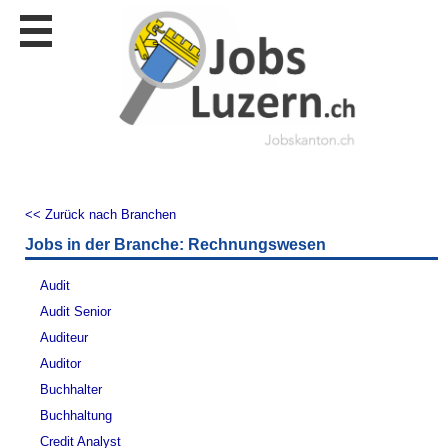
Stellen
finden
Stellen
inserieren
Personalberatungen
Personalberatungen
Tipp's
<< Zurück nach Branchen
WERBUNG
Jobs in der Branche: Rechnungswesen
publizieren
JOB-
Audit
App's
Audit Senior
Lehrstellen
Auditeur
finden
Auditor
Lehrstellen
Buchhalter
gratis
inserieren
Buchhaltung
Credit Analyst