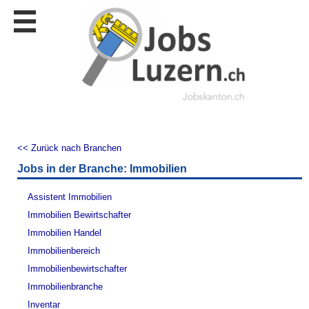
Stellen
finden
Stellen
inserieren
Personalberatungen
Personalberatungen
Tipp's
<< Zurück nach Branchen
WERBUNG
Jobs in der Branche: Immobilien
publizieren
JOB-
Assistent Immobilien
App's
Immobilien Bewirtschafter
Lehrstellen
Immobilien Handel
finden
Immobilienbereich
Lehrstellen
Immobilienbewirtschafter
gratis
inserieren
Immobilienbranche
Inventar