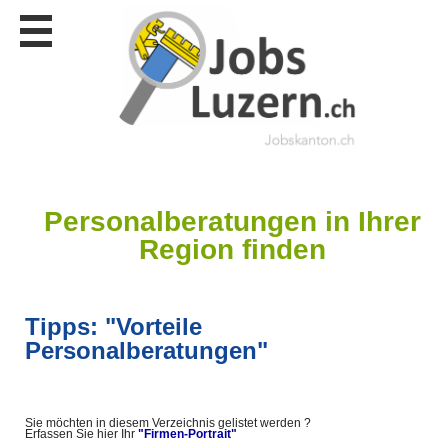
Stellen
finden
Stellen
inserieren
Personalberatungen
Personalberatungen
Tipp's
Personalberatungen in Ihrer
WERBUNG
Region finden
publizieren
JOB-
App's
Tipps: "Vorteile
Lehrstellen
Personalberatungen"
finden
Lehrstellen
gratis
inserieren
Sie möchten in diesem Verzeichnis gelistet werden ?
Erfassen Sie hier Ihr
"Firmen-Portrait"