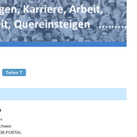
Teilen T
n
H
chweiz
OB-PORTAL