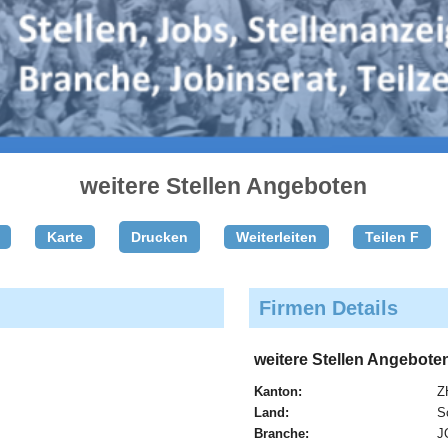
weitere Stellen Angeboten
Karte
Drucken
Weiterleiten
Teilen F
Firmen Details
weitere Stellen Angebote
Kanton:
Z
Land:
S
Branche:
J