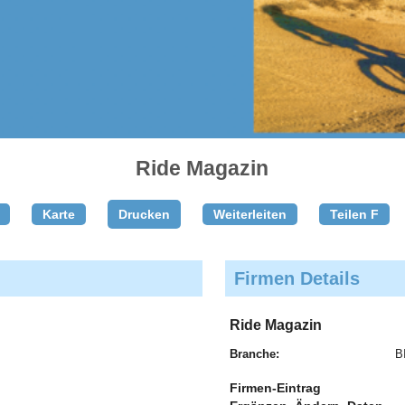
Ride Magazin
Karte
Drucken
Weiterleiten
Teilen F
Firmen Details
Ride Magazin
Branche:
B
Firmen-Eintrag