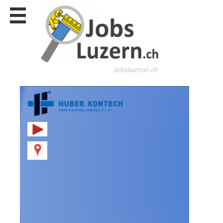
Stellen
finden
Stellen
inserieren
Personalberatungen
Personalberatungen
Tipp's
WERBUNG
publizieren
JOB-
App's
Lehrstellen
finden
Lehrstellen