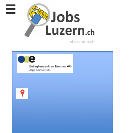
Stellen
finden
Stellen
inserieren
Personalberatungen
Personalberatungen
Tipp's
WERBUNG
publizieren
JOB-
App's
Lehrstellen
finden
Lehrstellen